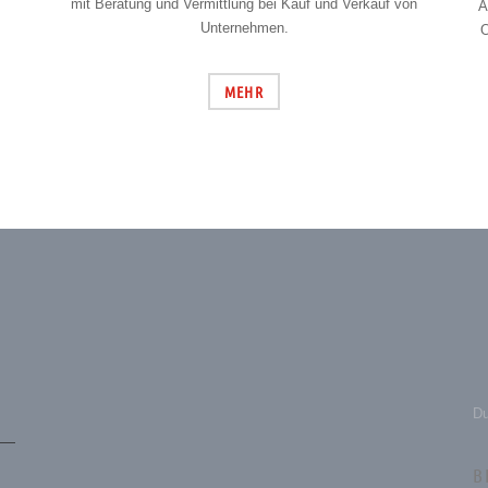
mit Beratung und Vermittlung bei Kauf und Verkauf von
A
Unternehmen.
O
MEHR
Du
B