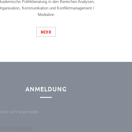
kademische Politikberatung in den Bereichen Analysen,
rganisation, Kommunikation und Konfliktmanagement /
Mediation
MEHR
ANMELDUNG
 bist nicht angemeldet.
ENUTZERNAME