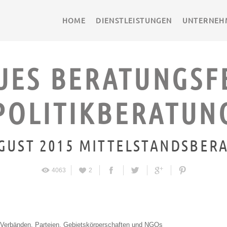
HOME
DIENSTLEISTUNGEN
UNTERNEH
UES BERATUNGSF
POLITIKBERATUN
GUST 2015
MITTELSTANDSBER
4063
2
wie Verbänden, Parteien, Gebietskörperschaften und NGOs